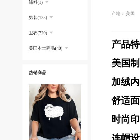
辅料(1)
产地：
美国
男装(138)
卫衣(720)
产品特点（
美国本土商品(48)
美国制
热销商品
加绒内
舒适面
时尚印
连帽设