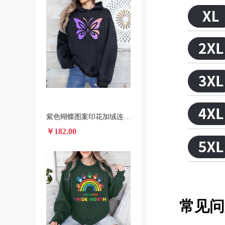
紫色蝴蝶图案印花加绒连帽衫 跨境一件代发男女装秋冬款卫衣
￥182.00
常见问