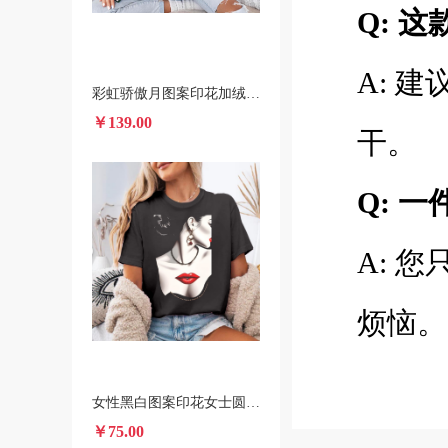
Q: 
A: 
彩虹骄傲月图案印花加绒圆领卫衣 美国本土发货2025秋冬新款印花卫衣
￥139.00
干。
Q: 
A: 
烦恼。
女性黑白图案印花女士圆领短袖T恤 夏季时尚休闲短袖上衣
￥75.00