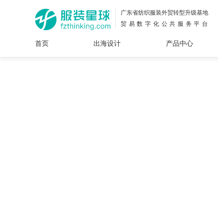
广东省纺织服装外贸转型升级基地
贸易数字化公共服务平台
首页
出海设计
产品中心
面料
插画
服装
女装
内衣
男装
运动
童装
牛仔
花型
图案
设计
服
服装
图案