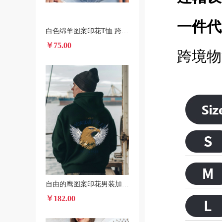
一件代
白色绵羊图案印花T恤 跨境POD春夏短袖圆领休闲上衣 男女款
￥75.00
跨境物
自由的鹰图案印花男装加绒连帽衫 美国本土发货秋冬款卫衣
￥182.00