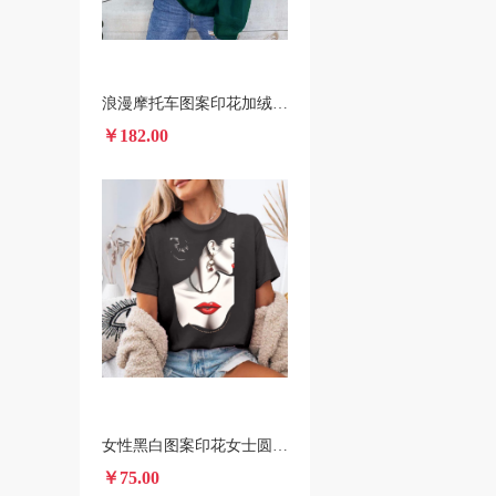
浪漫摩托车图案印花加绒连帽衫 跨境一件代发男女装秋冬款卫衣
￥182.00
女性黑白图案印花女士圆领短袖T恤 夏季时尚休闲短袖上衣
￥75.00