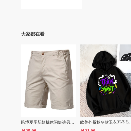
大家都在看
跨境夏季新款棉休闲短裤男式欧美直筒修身五分裤大码纯色男装
欧美外贸秋冬款卫衣
￥35.00
￥31.00