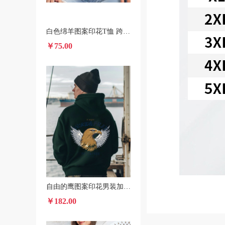
白色绵羊图案印花T恤 跨境POD春夏短袖圆领休闲上衣 男女款
￥75.00
自由的鹰图案印花男装加绒连帽衫 美国本土发货秋冬款卫衣
￥182.00