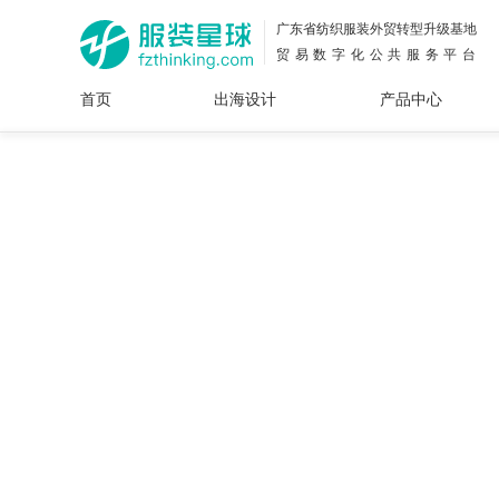
广东省纺织服装外贸转型升级基地
贸易数字化公共服务平台
首页
出海设计
产品中心
面料
插画
服装
女装
内衣
男装
运动
童装
牛仔
花型
图案
设计
服
服装
图案