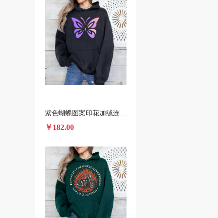
紫色蝴蝶图案印花加绒连帽衫 跨境一件代发男女装秋冬款卫衣
￥182.00