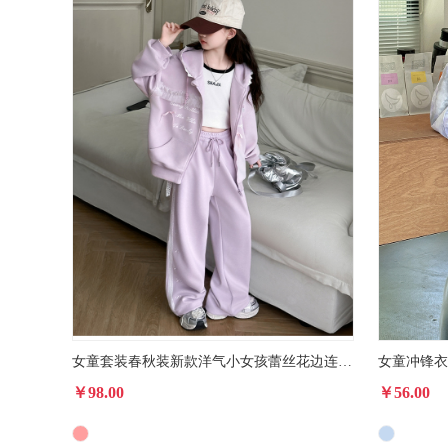
女童套装春秋装新款洋气小女孩蕾丝花边连帽外套宽松阔腿裤两件套
￥98.00
￥56.00