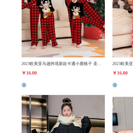
2023欧美亚马逊跨境新款卡通小鹿格子 圣诞亲子装 印花家居服睡衣
￥16.00
￥16.00