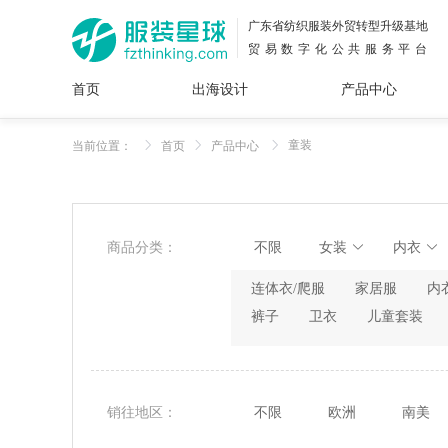
广东省纺织服装外贸转型升级基地
贸易数字化公共服务平台
首页
出海设计
产品中心
面料
插画
服装
女装
内衣
男装
运动
童装
牛仔
童装
当前位置：
首页
产品中心
花型
图案
设计
服
服装
图案
商品分类：
不限
女装
内衣
连体衣/爬服
家居服
内
裤子
卫衣
儿童套装
销往地区：
不限
欧洲
南美