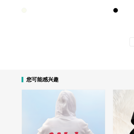
您可能感兴趣