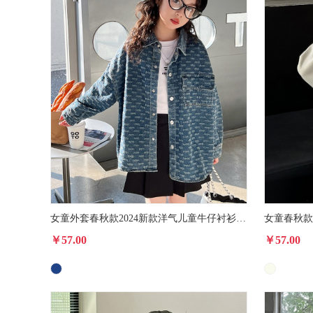
女童外套春秋款2024新款洋气儿童牛仔衬衫时髦翻领复古长袖上衣潮
￥57.00
￥57.00