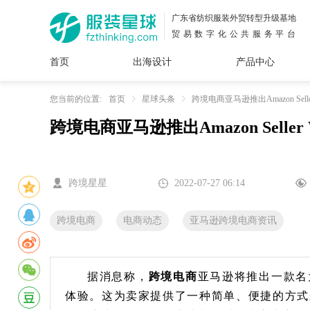
广东省纺织服装外贸转型升级基地
贸易数字化公共服务平台
首页
出海设计
产品中心
面料
插画
服装
女装
内衣
男装
运动
童装
牛仔
您当前的位置:
首页
星球头条
跨境电商亚马逊推出Amazon Sell
跨境电商亚马逊推出Amazon Seller
花型
图案
设计
服
服装
图案
跨境星星
2022-07-27 06:14
跨境电商
电商动态
亚马逊跨境电商资讯
据消息称，
跨境电商
亚马逊将推出一款名
体验。这为卖家提供了一种简单、便捷的方式