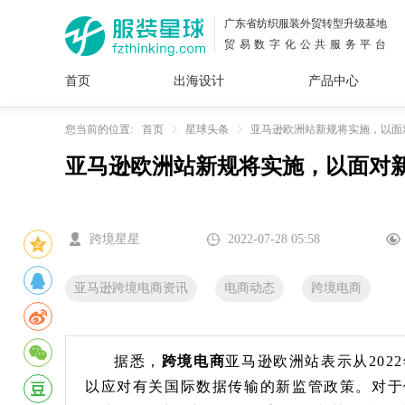
广东省纺织服装外贸转型升级基地
贸易数字化公共服务平台
首页
出海设计
产品中心
面料
插画
服装
女装
内衣
男装
运动
童装
牛仔
您当前的位置:
首页
星球头条
亚马逊欧洲站新规将实施，以面
亚马逊欧洲站新规将实施，以面对新
花型
图案
设计
服
服装
图案
跨境星星
2022-07-28 05:58
亚马逊跨境电商资讯
电商动态
跨境电商
据悉，
跨境电商
亚马逊欧洲站表示从202
以应对有关国际数据传输的新监管政策。对于