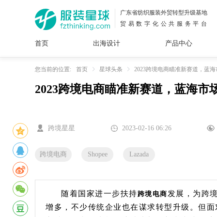
广东省纺织服装外贸转型升级基地
贸易数字化公共服务平台
首页
出海设计
产品中心
面料
插画
服装
女装
内衣
男装
运动
童装
牛仔
您当前的位置:
首页
星球头条
2023跨境电商瞄准新赛道，蓝
2023跨境电商瞄准新赛道，蓝海市
花型
图案
设计
服
服装
图案
跨境星星
2023-02-16 06:26
跨境电商
Shopee
Lazada
随着国家进一步扶持
发展，为跨
跨境电商
增多，不少传统企业也在谋求转型升级。但面