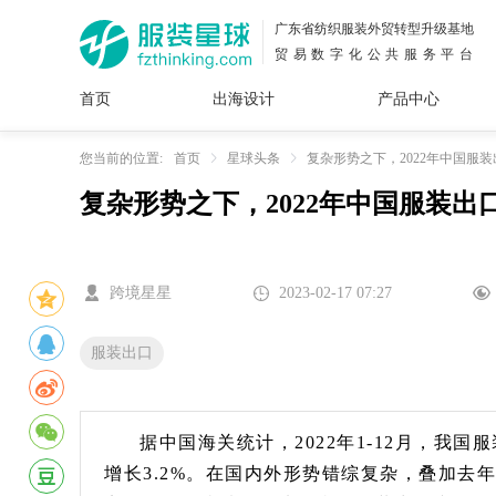
广东省纺织服装外贸转型升级基地
贸易数字化公共服务平台
首页
出海设计
产品中心
面料
插画
服装
女装
内衣
男装
运动
童装
牛仔
您当前的位置:
首页
星球头条
复杂形势之下，2022年中国服
复杂形势之下，2022年中国服装出
花型
图案
设计
服
服装
图案
跨境星星
2023-02-17 07:27
服装出口
据中国海关统计，2022年1-12月，我国
增长3.2%。在国内外形势错综复杂，叠加去