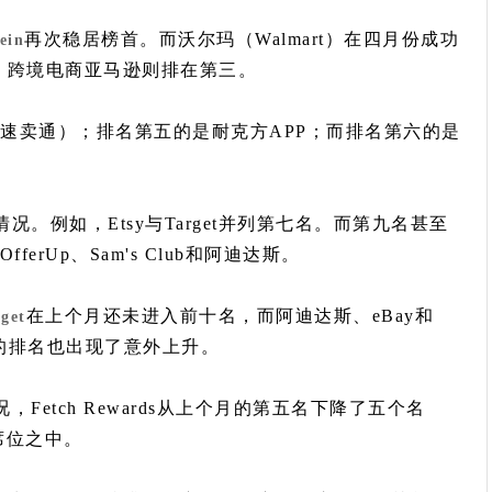
再次稳居榜首。而沃尔玛（Walmart）在四月份成功
ein
置，跨境电商亚马逊则排在第三。
速卖通）；排名第五的是耐克方APP；而排名第六的是
。例如，Etsy与Target并列第七名。而第九名甚至
erUp、Sam's Club和阿迪达斯。
在上个月还未进入前十名，而阿迪达斯、eBay和
get
lub的排名也出现了意外上升。
etch Rewards从上个月的第五名下降了五个名
十席位之中。