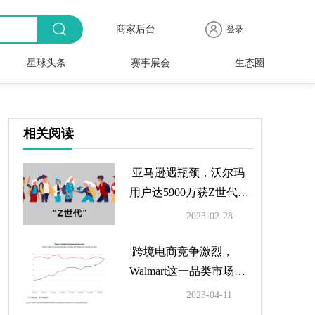
商家后台
登录
星球头条
赛事展会
生态圈
商品
全球
出海
人物
产业
时尚
行业
时装
时尚
行业
快报
电商
速递
专访
聚焦
品牌
协会
周
赛事
展会
相关阅读
亚马逊遇瓶颈，沃尔玛
用户达5900万获Z世代青
睐
2023-02-28
跨境电商竞争激烈，
Walmart这一品类市场份
额遭抢夺
2023-04-11