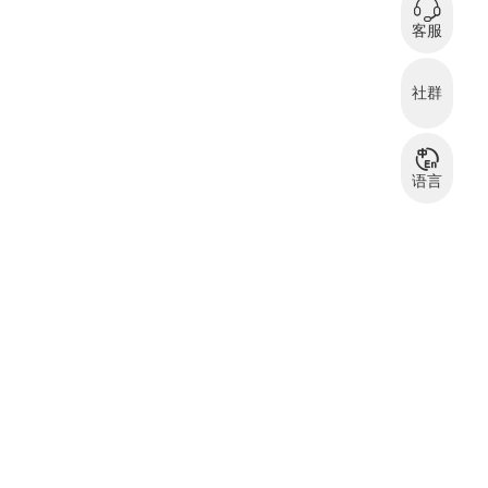
0
在
客服
微信扫码咨询
社群
服装资源交流
服
群
语言
中文
English
بالعربية