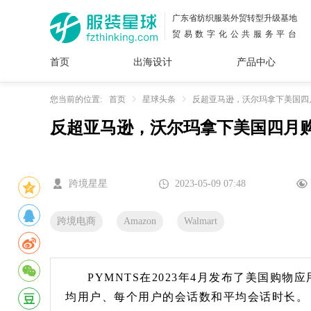
广东省纺织服装外贸转型升级基地
贸易数字化公共服务平台
首页
出海设计
产品中心
面料
插画
服装
女装
内衣
男装
运动
童装
牛仔
您当前的位置:
首页
星球头条
反超亚马逊，沃尔玛拿下美国四
反超亚马逊，沃尔玛拿下美国四月
花型
图案
设计
服
服装
图案
跨境星星
2023-05-09 07:48
跨境电商
Amazon
Walmart
PYMNTS在2023年4月发布了美国购
均用户、每个用户的会话数和平均会话时长。