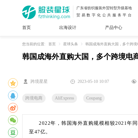
广东省纺织服装外贸转型升级基地
贸易数字化公共服务平台
首页
出海设计
产品中心
面料
插画
服装
女装
内衣
男装
运动
童装
牛仔
您当前的位置:
首页
星球头条
韩国成海外直购大国，多个跨境
韩国成海外直购大国，多个跨境电
花型
图案
设计
服
服装
图案
跨境星星
2023-05-10 10:07
跨境电商
AliExpress
Coupang
2022年，韩国海外直购规模相较2021年同
至47亿。