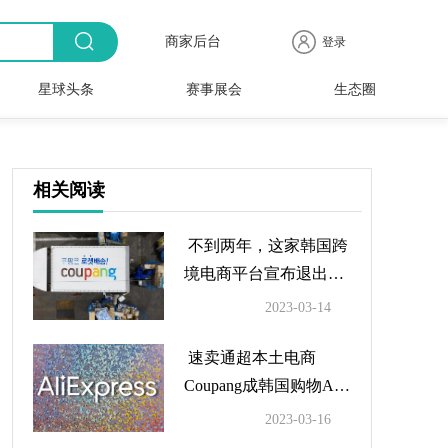
商家后台
登录
星球头条
赛事展会
生态圈
商品
全球
出海
人物
产业
时尚
行业
时装
时尚
行业
快报
电商
速递
专访
聚焦
品牌
协会
周
赛事
展会
相关阅读
不到两年，这家韩国跨
境电商平台宣布退出日
本市场
2023-03-14
速卖通超本土电商
Coupang成韩国购物APP
下载榜第一
2023-03-16