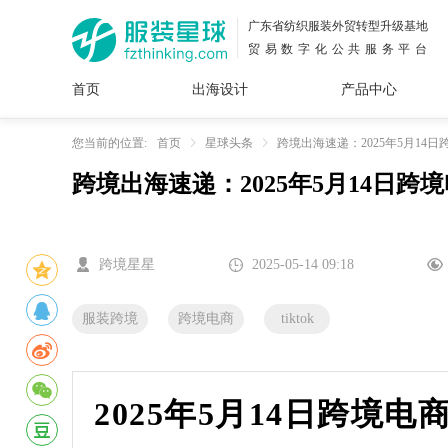
广东省纺织服装外贸转型升级基地
贸易数字化公共服务平台
首页
出海设计
产品中心
面料
插画
服装
女装
内衣
男装
运动
童装
牛仔
您当前的位置:
首页
星球头条
跨境出海速递：2025年5月14
跨境出海速递：2025年5月14日跨
花型
图案
设计
服
服装
图案
跨境星星
2025-05-14 09:18
服装跨境
跨境电商
tiktok
2025年5月14日跨境