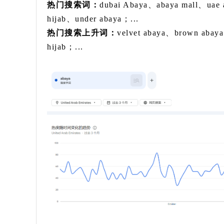
热门搜索词：
dubai Abaya、abaya mall、uae 
hijab、under abaya；...
热门搜索上升词：
velvet abaya、brown abay
hijab；...