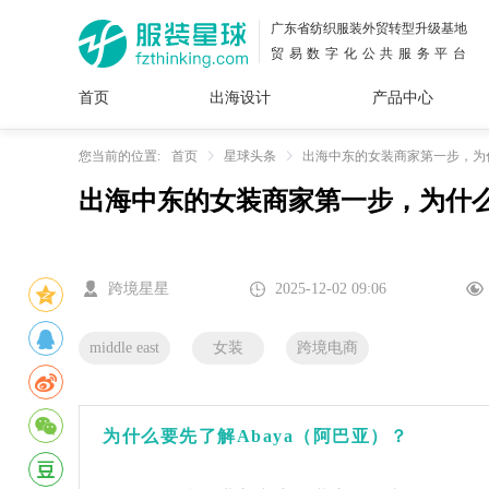
广东省纺织服装外贸转型升级基地
贸易数字化公共服务平台
首页
出海设计
产品中心
面料
插画
服装
女装
内衣
男装
运动
童装
牛仔
您当前的位置:
首页
星球头条
出海中东的女装商家第一步，为什
出海中东的女装商家第一步，为什么是
花型
图案
设计
服
服装
图案
跨境星星
2025-12-02 09:06
middle east
女装
跨境电商
为什么要先了解Abaya（阿巴亚）？