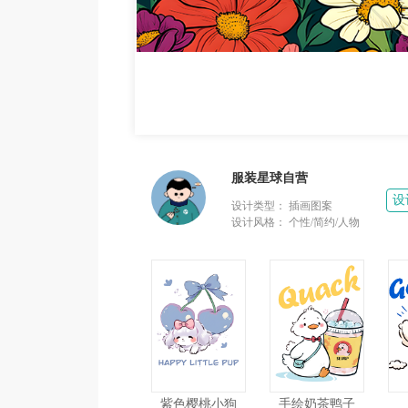
服装星球自营
设
设计类型：
插画图案
设计风格：
个性/简约/人物
紫色樱桃小狗
手绘奶茶鸭子