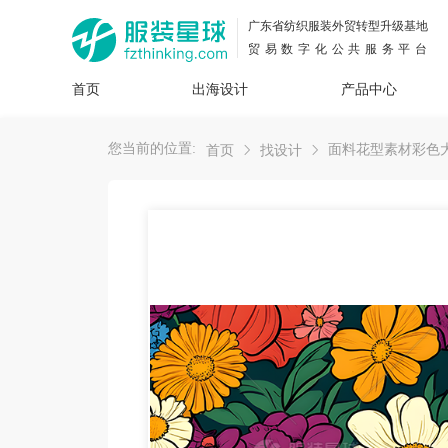
广东省纺织服装外贸转型升级基地
贸易数字化公共服务平台
首页
出海设计
产品中心
面料
插画
服装
女装
内衣
男装
运动
童装
牛仔
您当前的位置:
面料花型素材彩色
首页
找设计
花型
图案
设计
服
服装
图案