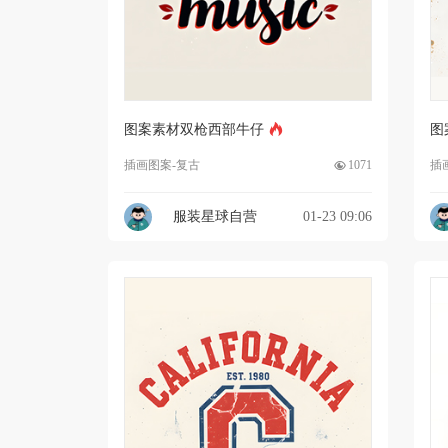
图案素材双枪西部牛仔
图
插画图案-复古
1071
插
服装星球自营
01-23 09:06