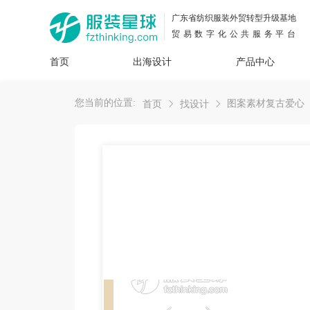
广东省纺织服装外贸转型升级基地
贸易数字化公共服务平台
首页
出海设计
产品中心
面料
插画
服装
女装
内衣
男装
运动
童装
牛仔
您当前的位置:
图案素材复古爱心
首页
找设计
花型
图案
设计
服
服装
图案