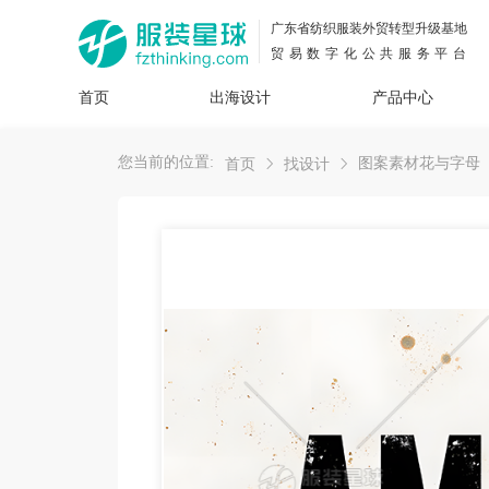
广东省纺织服装外贸转型升级基地
贸易数字化公共服务平台
首页
出海设计
产品中心
面料
插画
服装
女装
内衣
男装
运动
童装
牛仔
您当前的位置:
图案素材花与字母
首页
找设计
花型
图案
设计
服
服装
图案