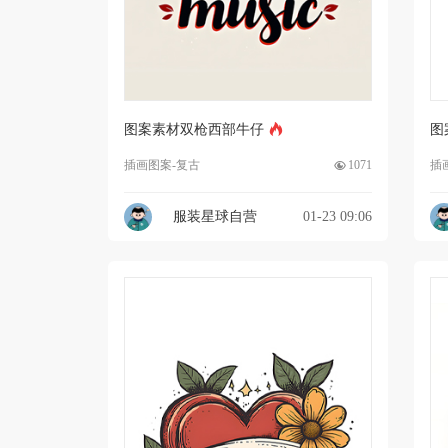
图案素材双枪西部牛仔
图
插画图案-复古
1071
插
服装星球自营
01-23 09:06