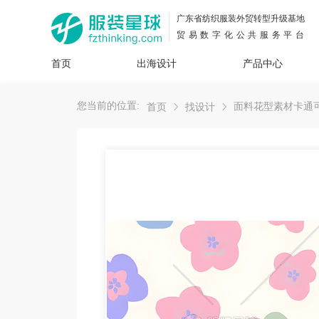
广东省纺织服装外贸转型升级基地
贸易数字化公共服务平台
首页
出海设计
产品中心
面料
插画
服装
女装
内衣
男装
运动
童装
牛仔
您当前的位置:
面料花型素材卡通
首页
找设计
花型
图案
设计
服
服装
图案