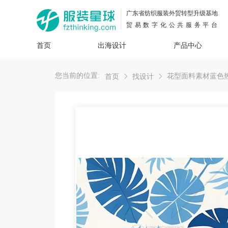
广东省纺织服装外贸转型升级基地
贸易数字化公共服务平台
首页
出海设计
产品中心
面料
插画
服装
女装
内衣
男装
运动
童装
牛仔
您当前的位置:
花型面料素材蓝色
首页
找设计
花型
图案
设计
服
服装
图案