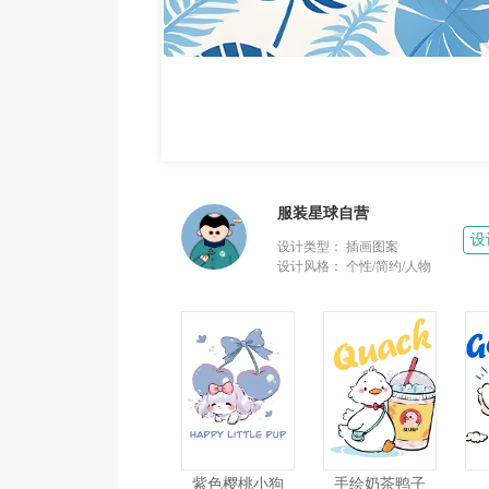
服装星球自营
设
设计类型：
插画图案
设计风格：
个性/简约/人物
紫色樱桃小狗
手绘奶茶鸭子