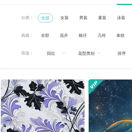
分类：
女装
男装
童装
泳装
全部
风格：
全部
花卉
格仔
几何
条纹
黑白
鸟/昆虫
热带
珠宝宝石
筛选：