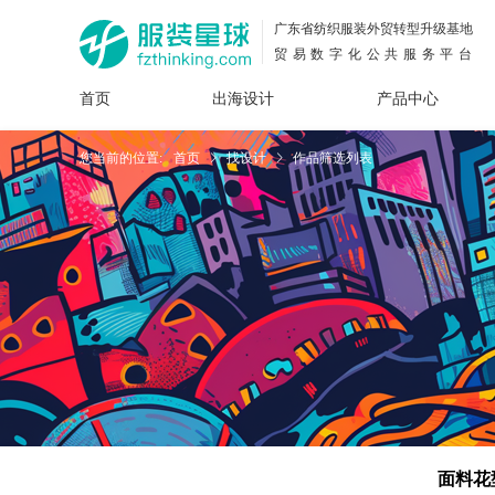
广东省纺织服装外贸转型升级基地
贸易数字化公共服务平台
首页
出海设计
产品中心
面料
插画
服装
女装
内衣
男装
运动
童装
牛仔
您当前的位置:
首页
找设计
作品筛选列表
花型
图案
设计
服
服装
图案
面料花