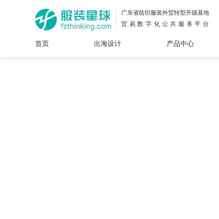
广东省纺织服装外贸转型升级基地
贸易数字化公共服务平台
首页
出海设计
产品中心
面料
插画
服装
女装
内衣
男装
运动
童装
牛仔
花型
图案
设计
服
服装
图案