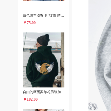
白色绵羊图案印花T恤 跨境POD春夏短袖圆领休闲上衣 男女款
￥75.00
自由的鹰图案印花男装加绒连帽衫 美国本土发货秋冬款卫衣
￥182.00