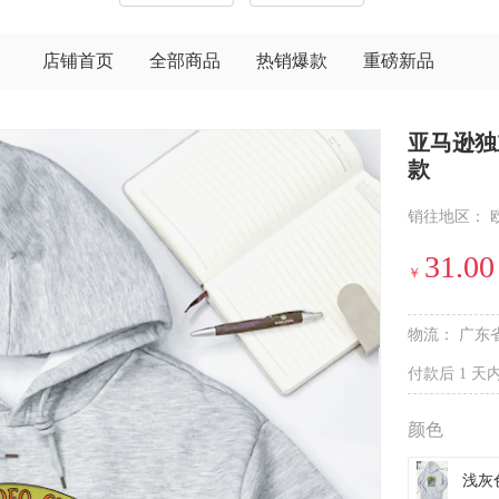
店铺首页
全部商品
热销爆款
重磅新品
亚马逊独
款
销往地区：
31.00
￥
物流：
广东
付款后 1 天
颜色
浅灰