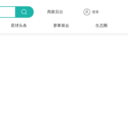
商家后台
登录
星球头条
赛事展会
生态圈
商品
全球
出海
人物
产业
时尚
行业
时装
时尚
行业
快报
电商
速递
专访
聚焦
品牌
协会
周
赛事
展会