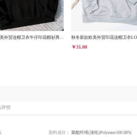
秋冬新款欧美外贸连帽卫衣牛仔印花帽衫男女款
￥31.00
品评价
G
面料成分：
聚酯纤维(涤纶)Polyester100.00%