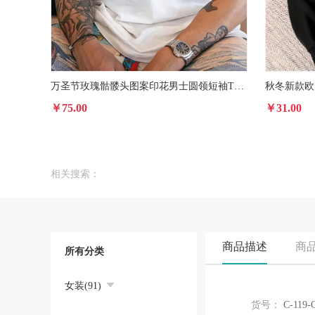
万圣节玫瑰骷髅头图案印花男士圆领短袖T恤 夏季时尚休闲短袖上衣
￥75.00
￥31.00
相关搜索：
商品描述
商
所有分类
女装(91)
货号：
C-119-