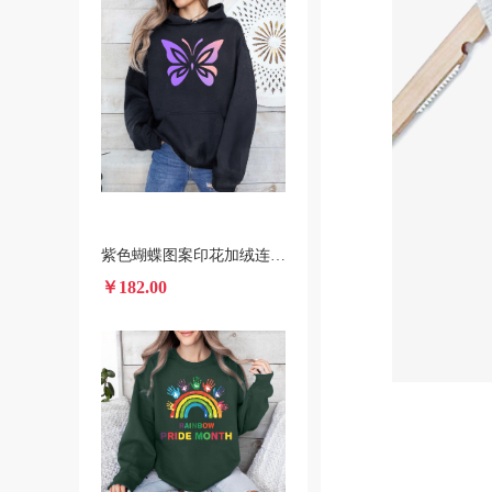
紫色蝴蝶图案印花加绒连帽衫 跨境一件代发男女装秋冬款卫衣
￥182.00