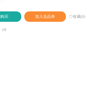
收藏(0)
刻购买
加入选品单
：1件