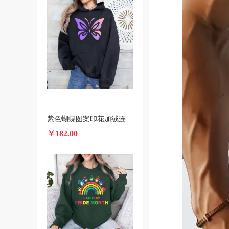
紫色蝴蝶图案印花加绒连帽衫 跨境一件代发男女装秋冬款卫衣
￥182.00