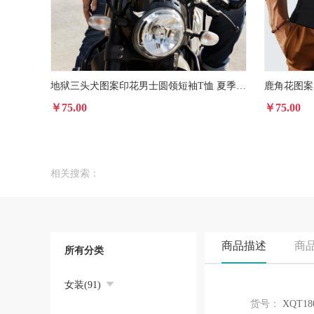
地狱三头犬图案印花男士圆领短袖T恤 夏季时尚休闲短袖上衣
￥75.00
￥75.00
相关搜索：
商品描述
商
所有分类
女装(91)
货号：
XQT18