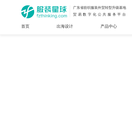
广东省纺织服装外贸转型升级基地
贸易数字化公共服务平台
首页
出海设计
产品中心
面料
插画
服装
女装
内衣
男装
运动
童装
牛仔
花型
图案
设计
服
服装
图案