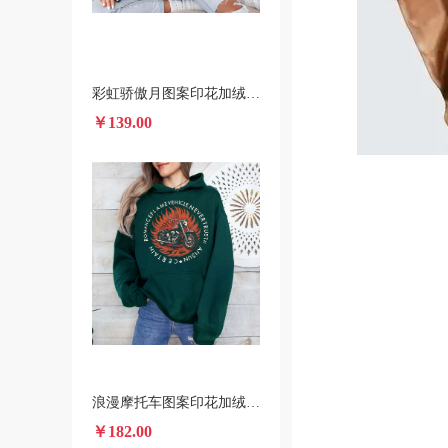
彩虹骄傲月图案印花加绒圆领卫衣 美国本土发货2025秋冬新款印花卫衣
￥139.00
浪漫摩托车图案印花加绒连帽衫 跨境一件代发男女装秋冬款卫衣
￥182.00