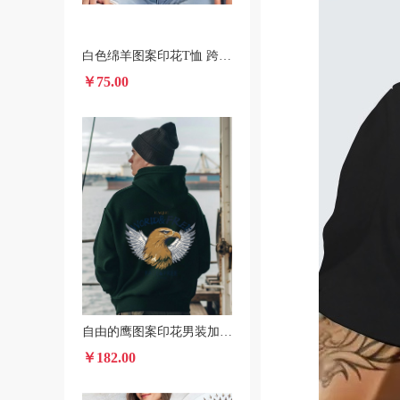
白色绵羊图案印花T恤 跨境POD春夏短袖圆领休闲上衣 男女款
￥75.00
自由的鹰图案印花男装加绒连帽衫 美国本土发货秋冬款卫衣
￥182.00