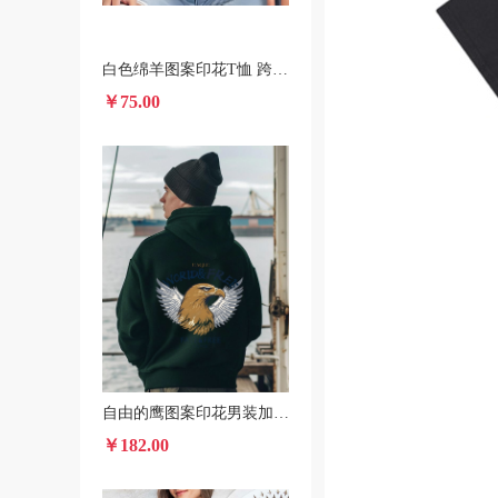
白色绵羊图案印花T恤 跨境POD春夏短袖圆领休闲上衣 男女款
￥75.00
自由的鹰图案印花男装加绒连帽衫 美国本土发货秋冬款卫衣
￥182.00