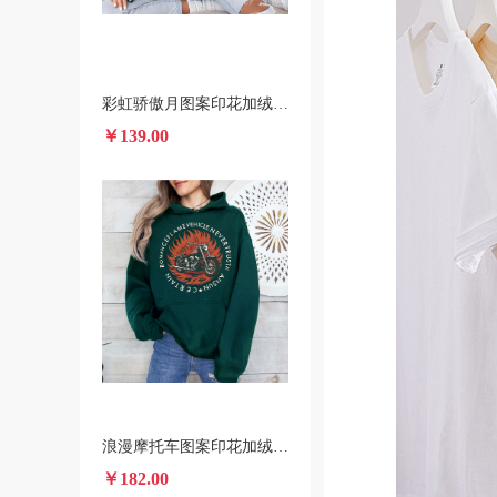
彩虹骄傲月图案印花加绒圆领卫衣 美国本土发货2025秋冬新款印花卫衣
￥139.00
浪漫摩托车图案印花加绒连帽衫 跨境一件代发男女装秋冬款卫衣
￥182.00