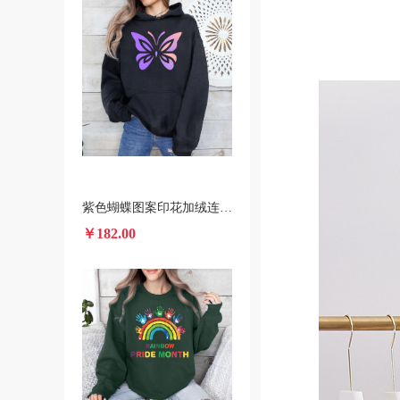
紫色蝴蝶图案印花加绒连帽衫 跨境一件代发男女装秋冬款卫衣
￥182.00