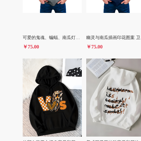
可爱的鬼魂、蝙蝠、南瓜灯和其他万圣节主题元素为特色插画印花图案 卫衣/T恤印花图案
幽灵与
￥75.00
￥75.00