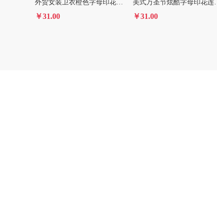
外贸女装卫衣橙色字母印花连帽衫欧美卫衣
美式万圣节炫酷字母印
￥31.00
￥31.00