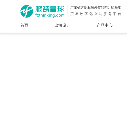
广东省纺织服装外贸转型升级基地
贸易数字化公共服务平台
首页
出海设计
产品中心
面料
插画
服装
女装
内衣
男装
运动
童装
牛仔
花型
图案
设计
服
服装
图案