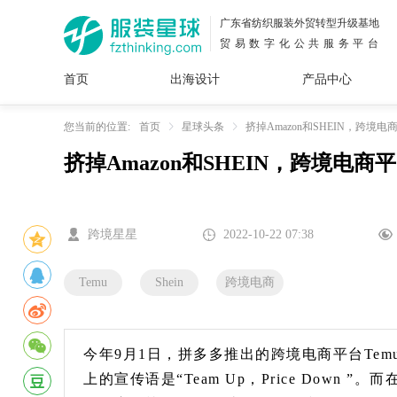
广东省纺织服装外贸转型升级基地
贸易数字化公共服务平台
首页
出海设计
产品中心
面料
插画
服装
女装
内衣
男装
运动
童装
牛仔
您当前的位置:
首页
星球头条
挤掉Amazon和SHEIN，跨境电
挤掉Amazon和SHEIN，跨境电商
花型
图案
设计
服
服装
图案
跨境星星
2022-10-22 07:38
Temu
Shein
跨境电商
今年9月1日，拼多多推出的跨境电商平台Temu
上的宣传语是“Team Up，Price Down ”。