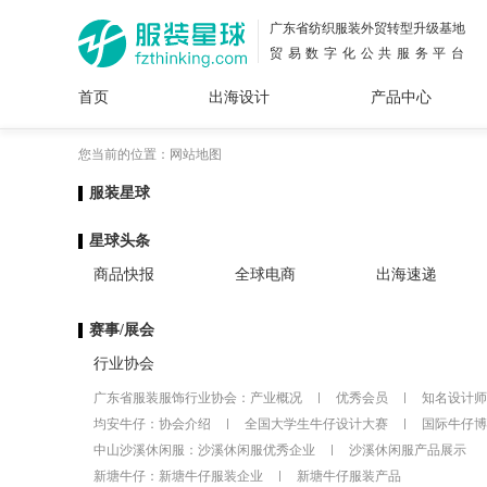
广东省纺织服装外贸转型升级基地
贸易数字化公共服务平台
首页
出海设计
产品中心
面料
插画
服装
女装
内衣
男装
运动
童装
牛仔
您当前的位置：网站地图
服装星球
花型
图案
设计
服
服装
星球头条
图案
商品快报
全球电商
出海速递
赛事/展会
行业协会
广东省服装服饰行业协会：
产业概况
优秀会员
知名设计师
均安牛仔：
协会介绍
全国大学生牛仔设计大赛
国际牛仔博
中山沙溪休闲服：
沙溪休闲服优秀企业
沙溪休闲服产品展示
新塘牛仔：
新塘牛仔服装企业
新塘牛仔服装产品