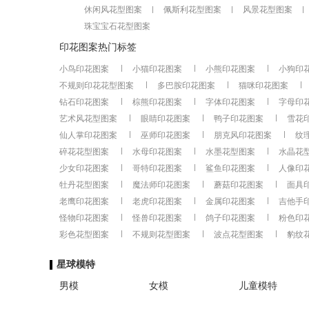
休闲风花型图案
佩斯利花型图案
风景花型图案
珠宝宝石花型图案
印花图案热门标签
小鸟印花图案
小猫印花图案
小熊印花图案
小狗印
不规则印花花型图案
多巴胺印花图案
猫咪印花图案
钻石印花图案
棕熊印花图案
字体印花图案
字母印
艺术风花型图案
眼睛印花图案
鸭子印花图案
雪花
仙人掌印花图案
巫师印花图案
朋克风印花图案
纹
碎花花型图案
水母印花图案
水墨花型图案
水晶花
少女印花图案
哥特印花图案
鲨鱼印花图案
人像印
牡丹花型图案
魔法师印花图案
蘑菇印花图案
面具
老鹰印花图案
老虎印花图案
金属印花图案
吉他手
怪物印花图案
怪兽印花图案
鸽子印花图案
粉色印
彩色花型图案
不规则花型图案
波点花型图案
豹纹
星球模特
男模
女模
儿童模特